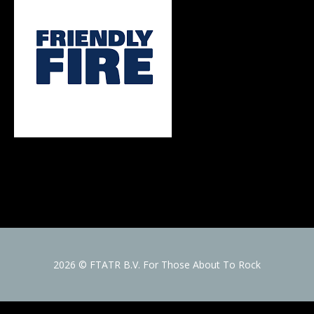
2026 © FTATR B.V. For Those About To Rock